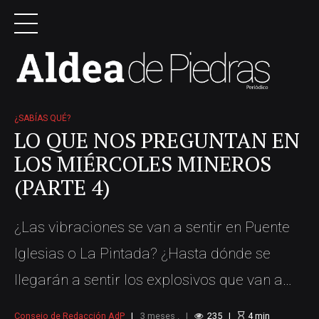
¿SABÍAS QUÉ?
LO QUE NOS PREGUNTAN EN
LOS MIÉRCOLES MINEROS
(PARTE 4)
¿Las vibraciones se van a sentir en Puente
Iglesias o La Pintada? ¿Hasta dónde se
llegarán a sentir los explosivos que van a
utilizar? Lo primero es que en el proyecto
Consejo de Redacción AdP
3 meses .
235
4
min