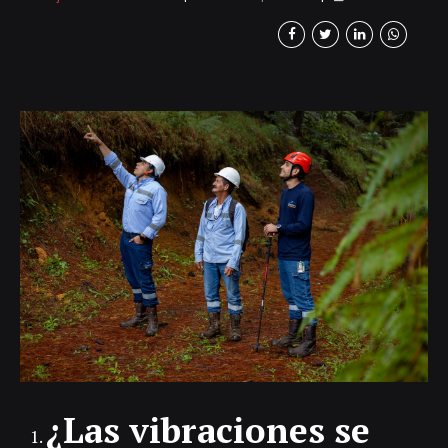
Quebradona no utilizaremos dinamita sino
una emulsión que permite gestionar de
manera adecuada y controlada las
voladuras que vamos a realizar. Tampoco
se van a sentir vibraciones en Puente
Iglesias ni en La Pintada ni en Jericó. Esto lo
sabemos porque realizamos una
modelación...
¿Las vibraciones se