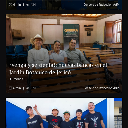
6
min
434
Consejo de Redacción AdP
¡Venga y se sienta!: nuevas bancas en el
Jardín Botánico de Jericó
11 meses .
6
min
373
Consejo de Redacción AdP