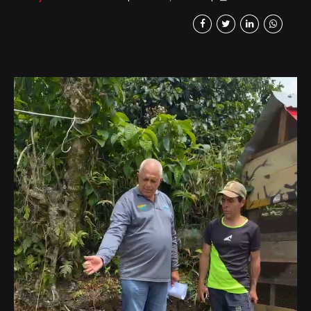
El programa Fortalecimiento a Unidades
Productivas, impulsado por Minera de
Cobre Quebradona y operado por la
empresa jericoana Soluciones Agroforest,
hoy beneficia a 45 familias campesinas en
Jericó, Támesis y Puente Iglesias. La
iniciativa, que busca dinamizar la economía
rural y fortalecer la vocación agropecuaria
de la región,...