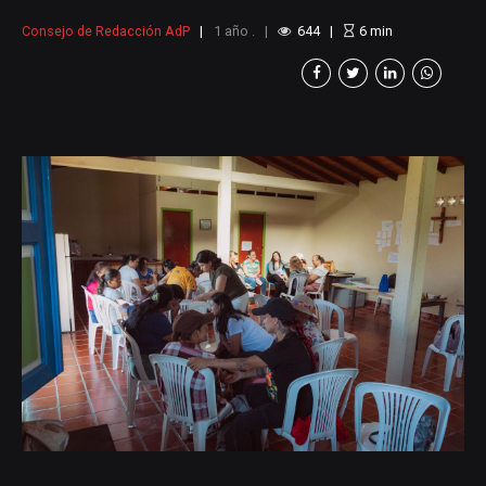
Fredonia y Támesis que hoy participan en el
Consejo de Redacción AdP
1 año .
644
6
min
Curso de Logística y Eventos, una iniciativa
apoyada por Minera de Cobre Quebradona
y operada por Comfenalco Antioquia, como
parte del programa Mujeres que Inspiran. El
curso, que se desarrolla en 10 sesiones con
una duración total de 40 horas certificadas,
es mucho más que una capacitación
técnica:...