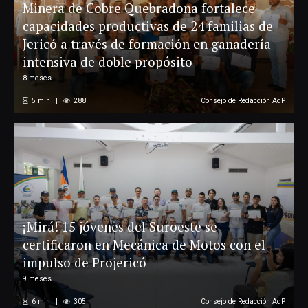
Minera de Cobre Quebradona fortalece
capacidades productivas de 24 familias de
Jericó a través de formación en ganadería
intensiva de doble propósito
8 meses .
5
min
288
Consejo de Redacción AdP
¡Mirá! 15 jóvenes del Suroeste se
certificaron en Mecánica de Motos con el
impulso de Projericó
9 meses .
6
min
305
Consejo de Redacción AdP