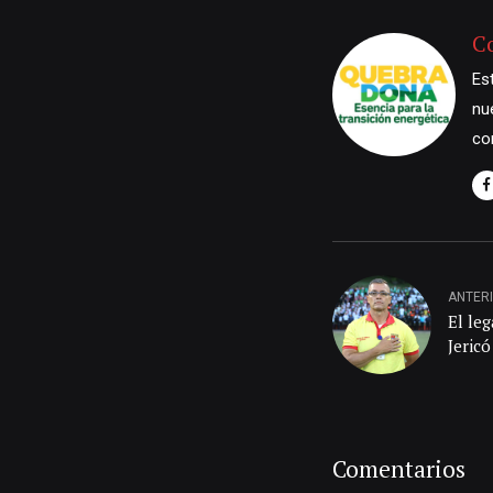
C
Es
nu
co
ANTER
El le
Jericó
Comentarios