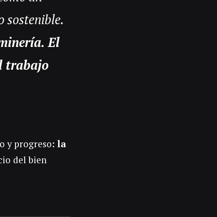
 sostenible.
minería. El
l trabajo
jo y progreso:
la
cio del bien