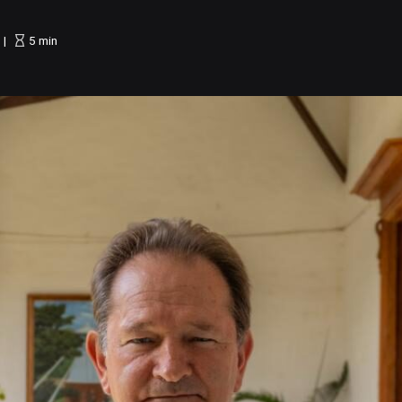
a minería. No podemos verla como un mal. L
5
min
, afirma con...