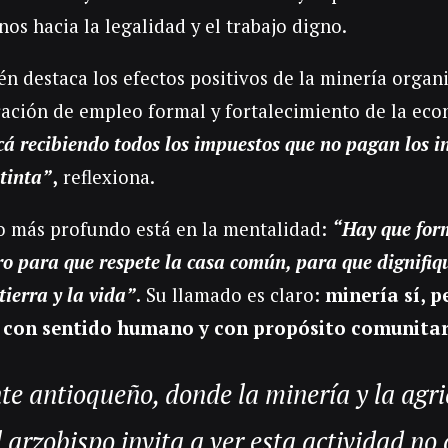
os hacia la legalidad y el trabajo digno.
én destaca los efectos positivos de la minería organ
ación de empleo formal y fortalecimiento de la eco
cá recibiendo todos los impuestos que no pagan los i
tinta”
,
reflexiona.
io más profundo está en la mentalidad:
“Hay que for
o para que respete la casa común, para que dignifiqu
tierra y la vida”
.
Su llamado es claro:
minería sí, p
, con sentido humano y con propósito comunitar
te antioqueño, donde la minería y la agri
l arzobispo invita a ver esta actividad n