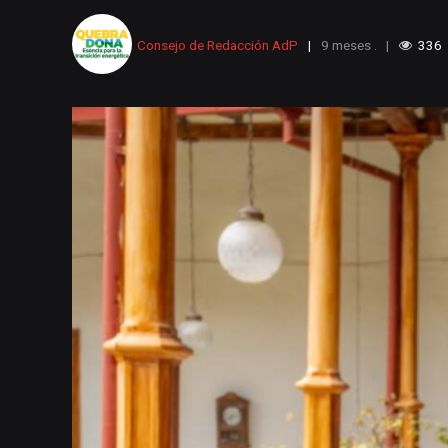
naturaleza. “No podemos demonizar l
Consejo de Redacción AdP
9 meses .
336
está mal es el mal manejo que se le da”