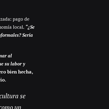
izada: pago de
nomía local.
“¿Se
nformales? Sería
mar al
e su labor y
ero bien hecha,
io.
cultura se
o como un