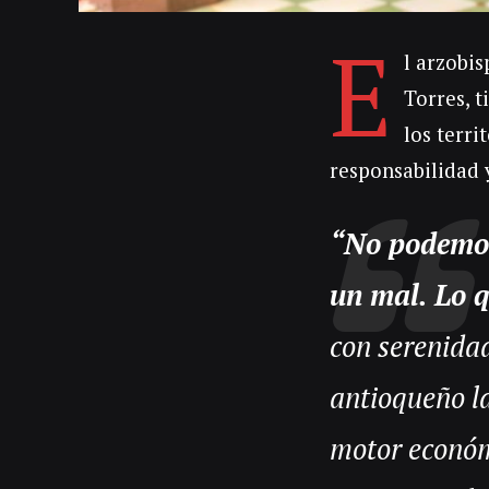
E
l arzobi
Torres, t
los terri
responsabilidad y
“
No podemos
un mal. Lo q
con serenidad
antioqueño la
motor económi