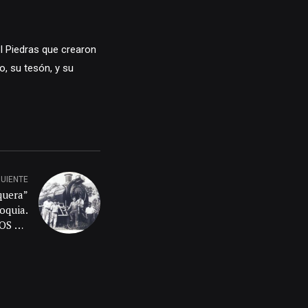
l Piedras que crearon
, su tesón, y su
GUIENTE
quera”
ioquia.
OS DE
O, LA
STADO
SENTE