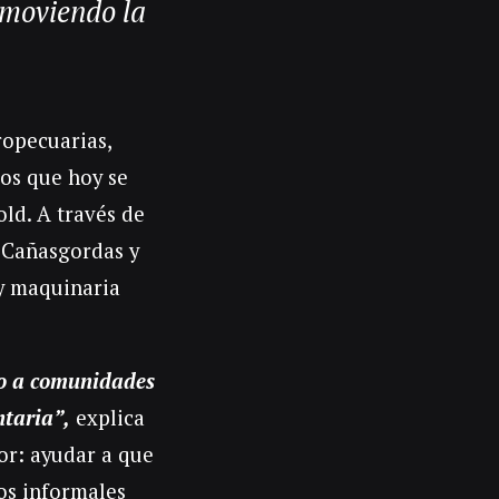
omoviendo la
ropecuarias,
os que hoy se
ld. A través de
, Cañasgordas y
 y maquinaria
o a comunidades
ntaria”,
explica
or: ayudar a que
ros informales