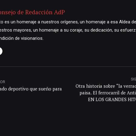
onsejo de Redacción AdP
to es un homenaje a nuestros orígenes, un homenaje a esa Aldea de
estros mayores, un homenaje a su coraje, su dedicación, su esfuerzo
ndición de visionarios.
SI
IOR
Otra historia sobre “la verra
gado deportivo que sueño para
paisa. El ferrocarril de Ant
EN LOS GRANDES HIT
NUESTRO DESARROLL
MINERÍA SIEMPRE HA E
PRE