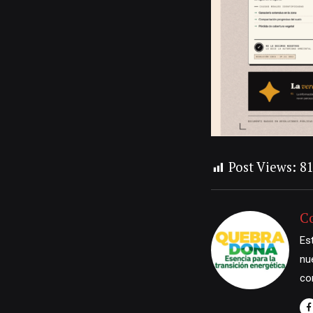
Post Views:
8
C
Es
nu
co