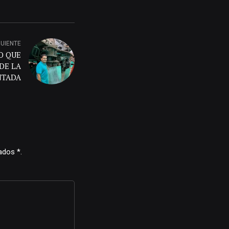
GUIENTE
O QUE
DE LA
NTADA
ados *.