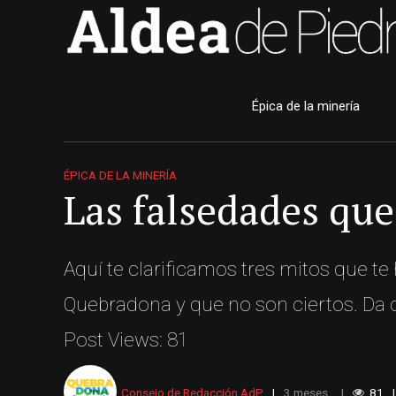
Épica de la minería
ÉPICA DE LA MINERÍA
Las falsedades qu
Aquí te clarificamos tres mitos que t
Quebradona y que no son ciertos. Da c
Post Views: 81
Consejo de Redacción AdP
3 meses .
81