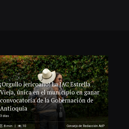
¡Orgullo jericoano! La JAC Estrella
Vieja, única en el municipio en ganar
convocatoria de la Gobernación de
Antioquia
3 días .
8
min
10
Consejo de Redacción AdP