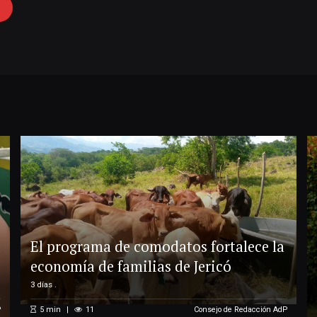
El programa de comodatos fortalece la
economía de familias de Jericó
3 días .
P
5
min
11
Consejo de Redacción AdP