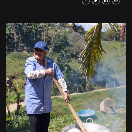
que nos unen, reflexionar sobre lo vivido, y
disfrutar de tradiciones que llenan nuestros
corazones de alegría como armar el árbol
de Navidad, decorar los hogares y las calles
con luces y guirnaldas navideñas, construir
el pesebre, una representación del
nacimiento del...