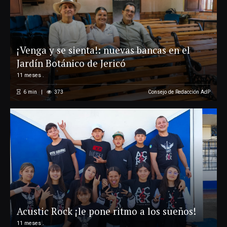
¡Venga y se sienta!: nuevas bancas en el
Jardín Botánico de Jericó
11 meses .
6
min
373
Consejo de Redacción AdP
Acustic Rock ¡le pone ritmo a los sueños!
11 meses .