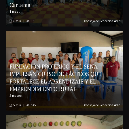
Cartama
1 mes .
6
min
36
Consejo de Redacción AdP
FUNDACIÓN PROJERICÓ Y EL SENA
IMPULSAN CURSO DE LÁCTEOS QUE
FORTALECE EL APRENDIZAJE Y EL
EMPRENDIMIENTO RURAL
2 meses .
5
min
145
Consejo de Redacción AdP