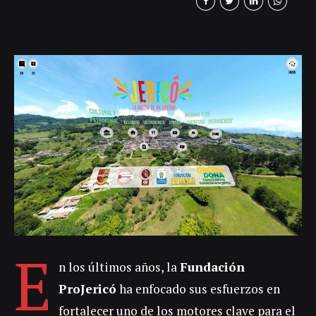
economía local, sino que también posiciona
a Jericó como un destino único en la región.
Entre las iniciativas más destacadas,
sobresalen 5 grandes proyectos que han
marcado un impacto significativo:
Instalación del Punto de Información
Turística (PIT): Este espacio estratégico
busca...
E
n los últimos años, la
Fundación
ProJericó
ha enfocado sus esfuerzos en
fortalecer uno de los motores clave para el