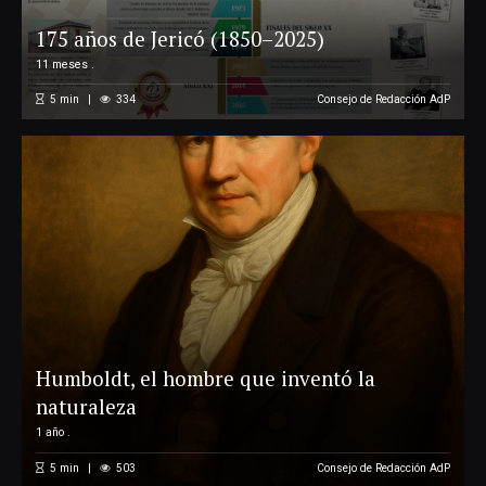
175 años de Jericó (1850–2025)
11 meses .
5
min
334
Consejo de Redacción AdP
Humboldt, el hombre que inventó la
naturaleza
1 año .
5
min
503
Consejo de Redacción AdP