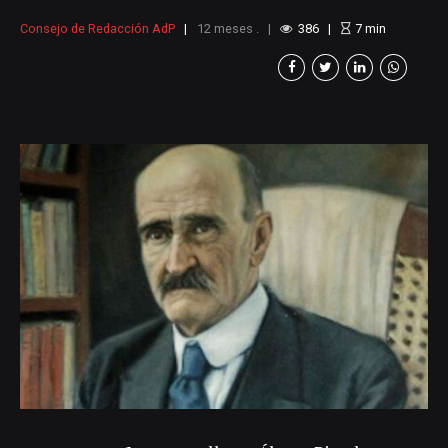
ha concluido después de sus análisis, que
Consejo de Redacción AdP
12 meses .
386
7
min
eso que se conoce como la identidad de
nosotros los paisas empezó a tomar forma
en el siglo XIX, por allá por el año 1850.
Dice también que fue don Tomás
Carrasquilla quien, en la última década de
ese siglo, expresó esa identidad “en forma...