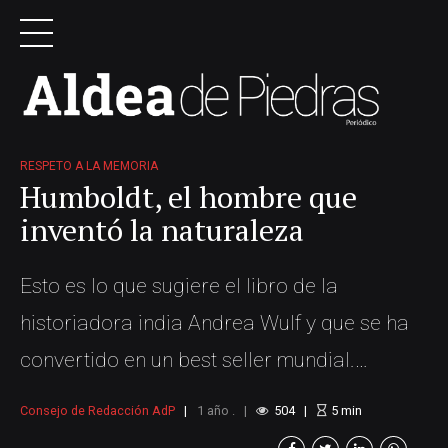
RESPETO A LA MEMORIA
Humboldt, el hombre que
inventó la naturaleza
Esto es lo que sugiere el libro de la
historiadora india Andrea Wulf y que se ha
convertido en un best seller mundial.
Alexander Von Humboldt (1769-1859) se ha
Consejo de Redacción AdP
1 año .
504
5
min
definido como un “polímata” porque abordó