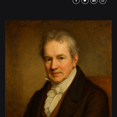
múltiples temas científicos con una
solvencia y profundidad de conocimientos
que producía asombro. Fue geógrafo,
naturalista, botánico, meteórologo,
economista, un ilustrador notable, con
grandes conocimientos en geomagnética.
Son profundas sus reflexiones filosóficas y,
todos los analistas coinciden en que,
gracias...