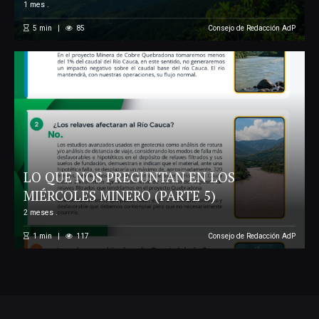
1 mes .
5
min
85
Consejo de Redacción AdP
LO QUE NOS PREGUNTAN EN LOS
MIÉRCOLES MINERO (PARTE 5)
2 meses .
1
min
117
Consejo de Redacción AdP