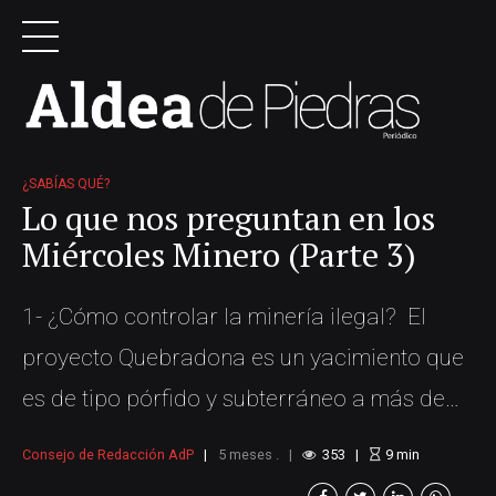
¿SABÍAS QUÉ?
Lo que nos preguntan en los
Miércoles Minero (Parte 3)
1- ¿Cómo controlar la minería ilegal? El
proyecto Quebradona es un yacimiento que
es de tipo pórfido y subterráneo a más de
400 metros de profundidad, lo que significa
Consejo de Redacción AdP
5 meses .
353
9
min
que el mineral está distribuido en grandes