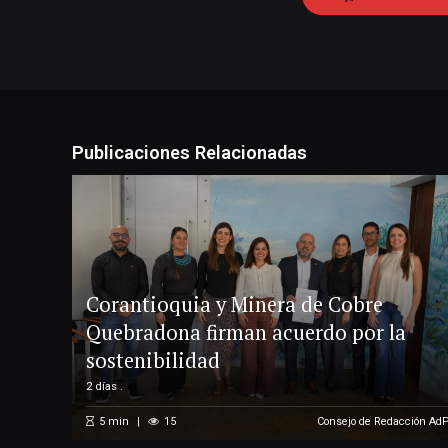
Publicaciones Relacionadas
Corantioquia y Minera de Cobre
Quebradona firman acuerdo por la
sostenibilidad
2 días .
5
min
15
Consejo de Redacción Ad