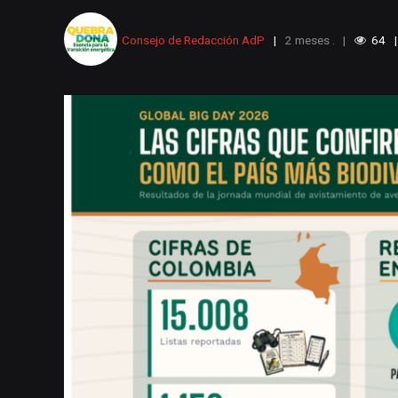
Consejo de Redacción AdP
2 meses .
64