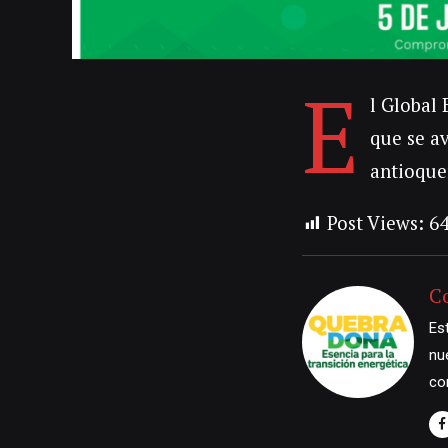
E
l Global 
que se a
antioque
Post Views:
6
C
Es
nu
co