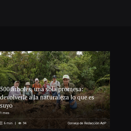
500 árboles, una sola promesa:
devolverle a la naturaleza lo que es
suyo
1 mes .
6
min
94
Consejo de Redacción AdP