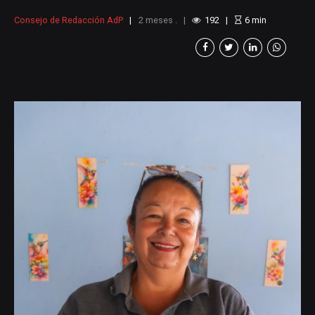
conocimiento y crecen gracias al trabajo en
Consejo de Redacción AdP
2 meses .
192
6
min
comunidad. Así lo demuestran las mujeres
que hacen parte del programa Mujeres que
Inspiran, una iniciativa impulsada por
Minera de Cobre Quebradona que, a inicios
de 2026, entregó dos incentivos productivos
a emprendedoras del territorio,
reconociendo su compromiso y
perseverancia. Más que un apoyo
económico, estos incentivos representan
una oportunidad para...