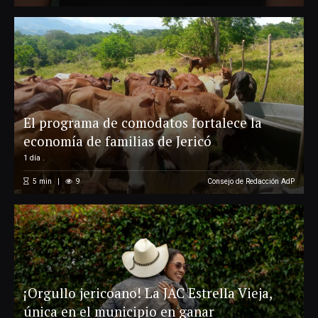
El programa de comodatos fortalece la
economía de familias de Jericó
1 día .
5
min
9
Consejo de Redacción AdP
¡Orgullo jericoano! La JAC Estrella Vieja,
única en el municipio en ganar