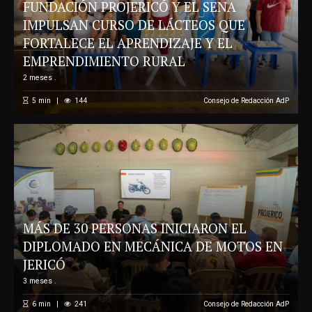
FUNDACIÓN PROJERICÓ Y EL SENA
IMPULSAN CURSO DE LÁCTEOS QUE
FORTALECE EL APRENDIZAJE Y EL
EMPRENDIMIENTO RURAL
2 meses .
5
min
144
Consejo de Redacción AdP
MÁS DE 30 PERSONAS INICIARON EL
DIPLOMADO EN MECÁNICA DE MOTOS EN
JERICÓ
3 meses .
6
min
241
Consejo de Redacción AdP