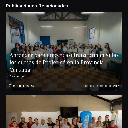
Publicaciones Relacionadas
Aprender para crecer: así transforman vidas
los cursos de ProJericó en la Provincia
Cartama
4 semanas .
6
min
35
Consejo de Redacción AdP