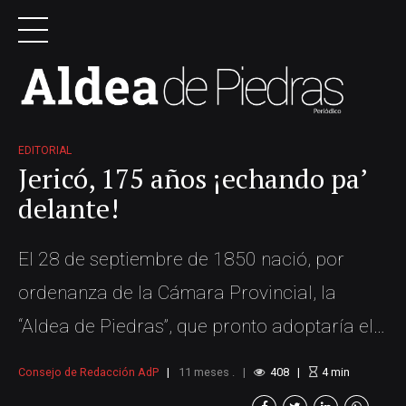
EDITORIAL
Jericó, 175 años ¡echando pa’
delante!
El 28 de septiembre de 1850 nació, por
ordenanza de la Cámara Provincial, la
“Aldea de Piedras”, que pronto adoptaría el
nombre con el que hoy celebramos 175
Consejo de Redacción AdP
11 meses .
408
4
min
años: Jericó. Desde entonces, se ha