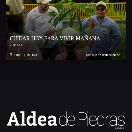
CUIDAR HOY PARA VIVIR MAÑANA
2 meses .
4
min
154
Consejo de Redacción AdP