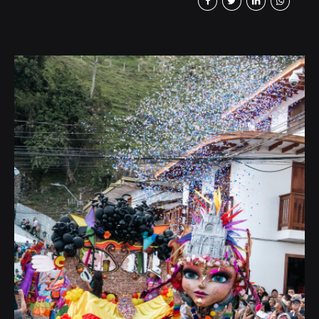
caracterizado por su cultura, la vocación de
crear empresa, así como de innovar. La
identidad jericoana se forjó temprano con
una convicción: progreso con propósito. No
es casual que, apenas medio siglo después
de su fundación, Jericó figurara entre las
primeras...