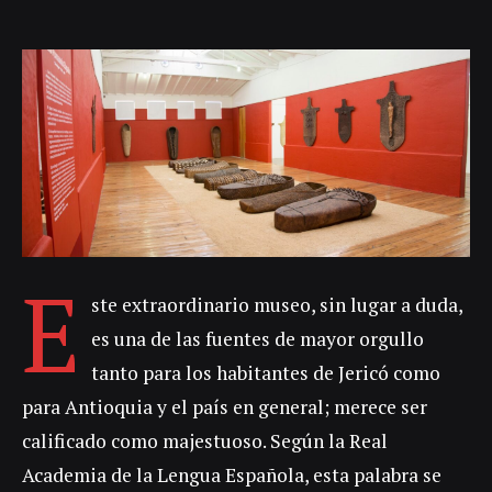
palabra se refiere a algo que es
esplendoroso y de gran grandeza. El MAJA,
indudablemente, la posee en abundancia.
Andy Warhol (1928-1987), la prueba reina
De este artista estadounidense nacido en
Pittsburgh...
E
ste extraordinario museo, sin lugar a duda,
es una de las fuentes de mayor orgullo
tanto para los habitantes de Jericó como
para Antioquia y el país en general; merece ser
calificado como majestuoso. Según la Real
Academia de la Lengua Española, esta palabra se