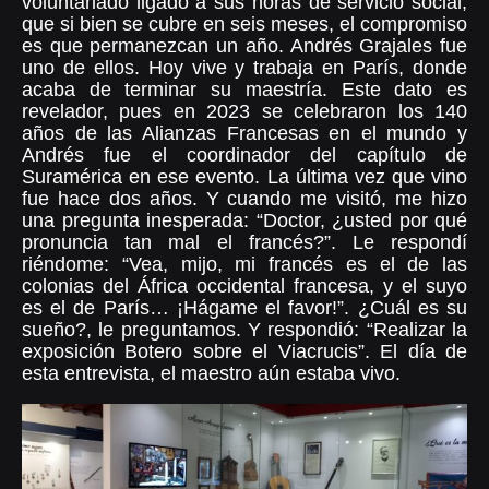
voluntariado ligado a sus horas de servicio social,
que si bien se cubre en seis meses, el compromiso
es que permanezcan un año. Andrés Grajales fue
uno de ellos. Hoy vive y trabaja en París, donde
acaba de terminar su maestría. Este dato es
revelador, pues en 2023 se celebraron los 140
años de las Alianzas Francesas en el mundo y
Andrés fue el coordinador del capítulo de
Suramérica en ese evento. La última vez que vino
fue hace dos años. Y cuando me visitó, me hizo
una pregunta inesperada: “Doctor, ¿usted por qué
pronuncia tan mal el francés?”. Le respondí
riéndome: “Vea, mijo, mi francés es el de las
colonias del África occidental francesa, y el suyo
es el de París… ¡Hágame el favor!”. ¿Cuál es su
sueño?, le preguntamos. Y respondió: “Realizar la
exposición Botero sobre el Viacrucis”. El día de
esta entrevista, el maestro aún estaba vivo.