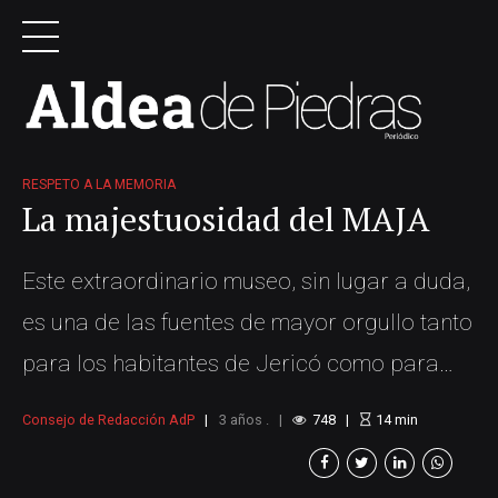
RESPETO A LA MEMORIA
La majestuosidad del MAJA
Este extraordinario museo, sin lugar a duda,
es una de las fuentes de mayor orgullo tanto
para los habitantes de Jericó como para
Antioquia y el país en general; merece ser
Consejo de Redacción AdP
3 años .
748
14
min
calificado como majestuoso. Según la Real
Academia de la Lengua Española, esta