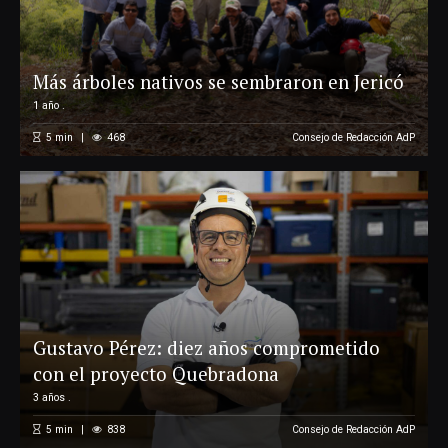
Más árboles nativos se sembraron en Jericó
1 año .
5
min
468
Consejo de Redacción AdP
Gustavo Pérez: diez años comprometido
con el proyecto Quebradona
3 años .
5
min
838
Consejo de Redacción AdP