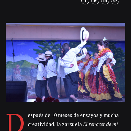
en medio de las luces y el color de la
propuesta artística, más de 40 niños y
adultos brillaron por su talento y
versatilidad sobre el escenario. Este
proyecto fue posible gracias a la Fundación
Prolírica...
D
espués de 10 meses de ensayos y mucha
creatividad, la zarzuela
El renacer de mi